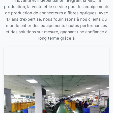
innovante et indépendante intégrant la R&D, la
support R&D.
production, la vente et le service pour les équipements
de production de connecteurs à fibres optiques. Avec
17 ans d'expertise, nous fournissons à nos clients du
monde entier des équipements hautes performances
et des solutions sur mesure, gagnant une confiance à
long terme grâce à