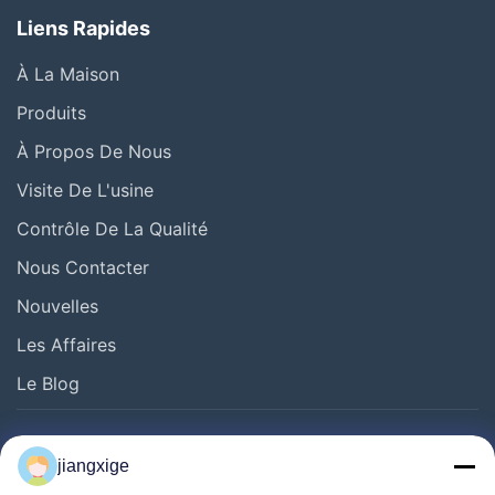
personnalisés et des solutions complètes en fonction des
Liens Rapides
besoins réels des clients, des scénarios d'application et des
indicateurs techniques, afin de fournir aux clients un support
À La Maison
stable, efficace et professionnel.
Produits
À Propos De Nous
Visite De L'usine
Contrôle De La Qualité
Nous Contacter
Vérification de la face finale du connecteur à fibre
optique
Nouvelles
Les Affaires
Le Blog
Follow Us
jiangxige