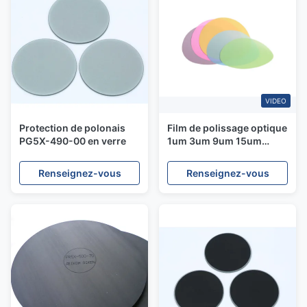
VIDEO
Protection de polonais
Film de polissage optique
PG5X-490-00 en verre
1um 3um 9um 15um
30um de fibre de Sc ao
AINSI Co ADS de diamant
Renseignez-vous
Renseignez-vous