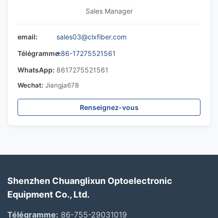
Sales Manager
email:
sales03@clxfiber.com
Télégramme:
+86-17275521561
WhatsApp:
8617275521561
Wechat:
Jiangja678
Renseignez-vous
Shenzhen Chuanglixun Optoelectronic
Equipment Co., Ltd.
Télégramme:
86-755-29031019