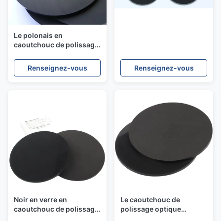
Le polonais en
caoutchouc de polissage
optique d'outils de fibre
de l'original 127mm
Renseignez-vous
Renseignez-vous
capitonnent 5mm
Noir en verre en
Le caoutchouc de
caoutchouc de polissage
polissage optique
optique conforme de
d'outils de la fibre PR5X-