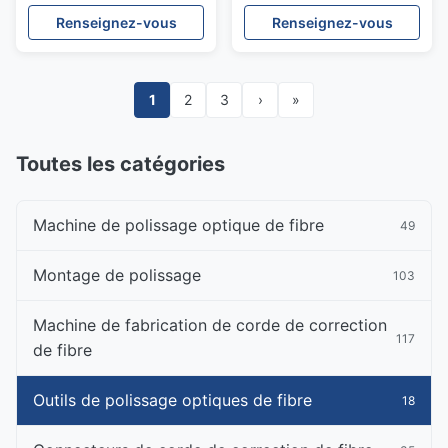
protection de polonais
500-60 capitonnent
Renseignez-vous
Renseignez-vous
d'outils de fibre de ROHS
5.0mm noirs
1
2
3
›
»
Toutes les catégories
Machine de polissage optique de fibre
49
Montage de polissage
103
Machine de fabrication de corde de correction
117
de fibre
Outils de polissage optiques de fibre
18