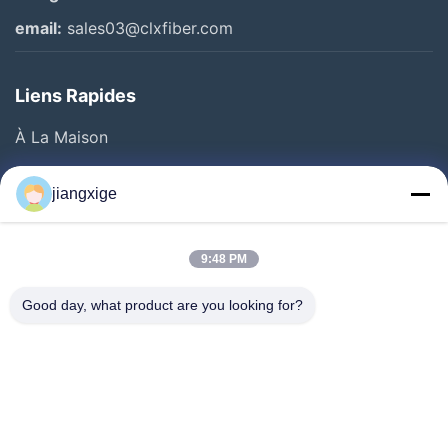
email:
sales03@clxfiber.com
Liens Rapides
À La Maison
Produits
jiangxige
À Propos De Nous
Visite De L'usine
9:48 PM
Contrôle De La Qualité
Good day, what product are you looking for?
Nous Contacter
Nouvelles
Les Affaires
Le Blog