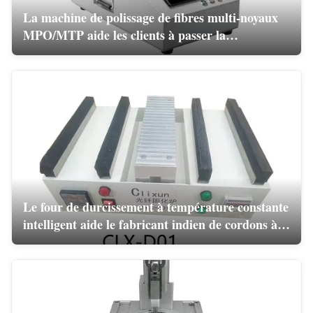
La machine de polissage de fibres multi-noyaux
MPO/MTP aide les clients à passer la
certification des produits de centres de données
haut de gamme
Le four de durcissement à température constante
intelligent aide le fabricant indien de cordons à
améliorer considérablement la stabilité du
produit