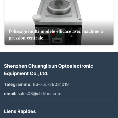
Polissage multi-modèle efficace avec machine à
pression centrale
Shenzhen Chuanglixun Optoelectronic
Equipment Co., Ltd.
Télégramme:
86-755-29031019
email:
sales03@clxfiber.com
Liens Rapides