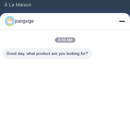
À La Maison
Produits
jiangxige
À Propos De Nous
Visite De L'usine
6:30 AM
Contrôle De La Qualité
Good day, what product are you looking for?
Nous Contacter
Nouvelles
Les Affaires
Le Blog
Follow Us