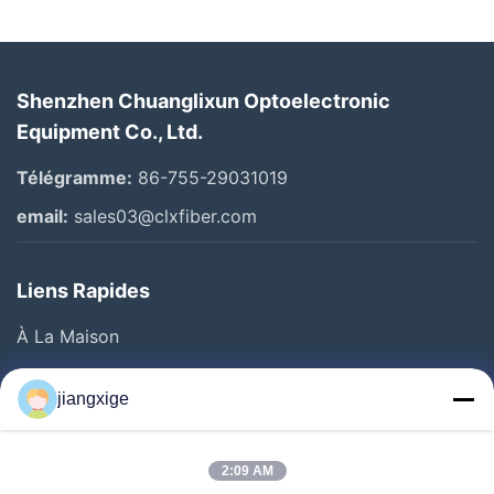
Shenzhen Chuanglixun Optoelectronic
Equipment Co., Ltd.
Télégramme:
86-755-29031019
email:
sales03@clxfiber.com
Liens Rapides
À La Maison
Produits
jiangxige
À Propos De Nous
Visite De L'usine
2:09 AM
Contrôle De La Qualité