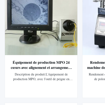
Équipement de production MPO 24
Rendemen
cœurs avec alignement et arrangement
machine de 
des fibres. Dimensions hors tout : 15 x 6
Description du produit:L'équipement de
Rendement é
x 4,5 centimètres
production MPO, avec l'outil de peigne en
de polo
fibre MPO, est un dispositif essentiel conçu
Équipemen
spécifiquement pour l'assemblage de
durable de 
connecteurs MPO/MTP.présenté dans une
corde de cor
couleur de veste bleue saisissante, est conçu
Point d'orig
pour améliorer la précision et l'efficacité des ...
de produit 