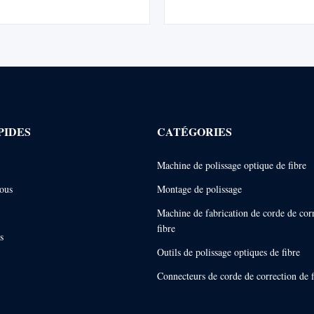
on ≤0,20dB. Rendement de 98 à
d'insertion ≤0,20 dB et un re
remier passage. Personnalisable
premier passage de 98 à 100 %.
les connecteurs SC/FC/ST.
avec les machines CLX-02E e
PIDES
CATÉGORIES
Machine de polissage optique de fibre
ous
Montage de polissage
Machine de fabrication de corde de cor
fibre
s
Outils de polissage optiques de fibre
Connecteurs de corde de correction de f