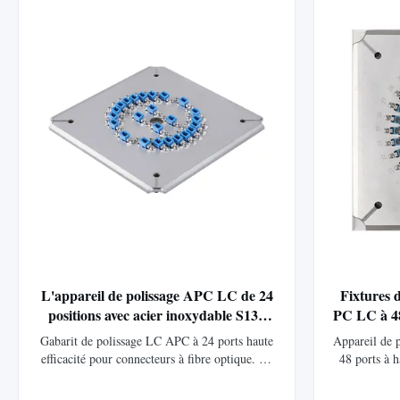
L'appareil de polissage APC LC de 24
Fixtures d
positions avec acier inoxydable S136
PC LC à 48
pour le polissage de fin de surface de
de haut
Gabarit de polissage LC APC à 24 ports haute
Appareil de 
haute qualité
d
efficacité pour connecteurs à fibre optique. La
48 ports à 
construction durable en acier inoxydable assure
S136 trempé
un polissage précis de l’extrémité. Compatible
une perte d