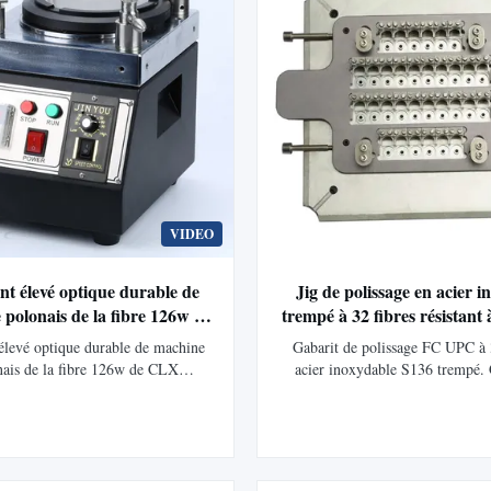
VIDEO
t élevé optique durable de
Jig de polissage en acier 
polonais de la fibre 126w de
trempé à 32 fibres résistant 
CLX
S136 FC UPC
levé optique durable de machine
Gabarit de polissage FC UPC à 
nais de la fibre 126w de CLX
acier inoxydable S136 trempé. 
t optique à haute efficacité et
polissage d’extrémité de haute 
fibre, machine de fabrication de
d’excellentes données 3D, de fai
rection de fibre Modèle : CLX-02E
réparation répétée et un assembl
ine : Shenzhen, Chine Description
rapide. Conception résistante à
de polissage d'équipement de ...
antirouille avec adaptateurs remp