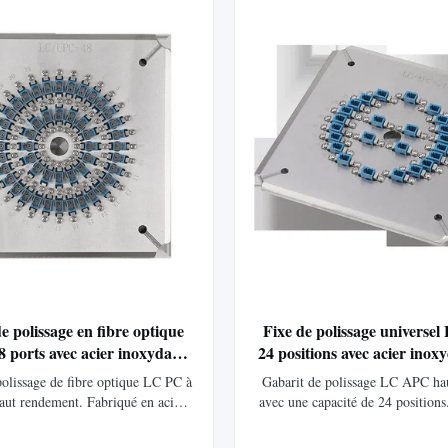
une durée de vie prolon
e polissage en fibre optique
Fixe de polissage universe
 ports avec acier inoxydable
24 positions avec acier inox
e résistance S136 et perte
pour le polissage à haute ef
polissage de fibre optique LC PC à
Gabarit de polissage LC APC haut
'insertion ≤ 0,20 dB
fibre optique
haut rendement. Fabriqué en acier
avec une capacité de 24 positions
 pour plus de durabilité. Atteint
acier S136 trempé pour plus de 
e retour ≥55dB (PC) et une perte
Atteint une perte de retour ≥60 