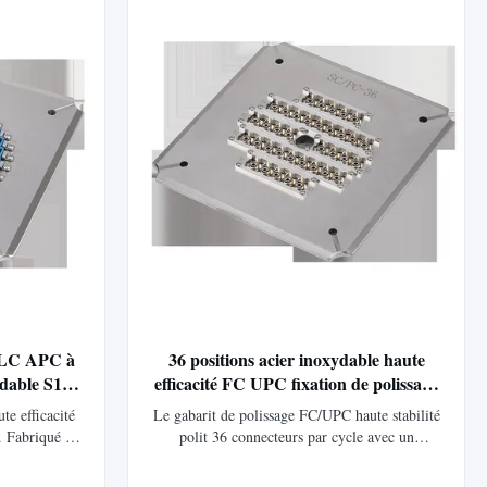
gée.
Options personnalisées disponibles.
l LC APC à
36 positions acier inoxydable haute
ydable S136
efficacité FC UPC fixation de polissage
ficacité en
pour fibre de connecteur polissage Jig
e efficacité
Le gabarit de polissage FC/UPC haute stabilité
. Fabriqué en
polit 36 ​​connecteurs par cycle avec un
durabilité.
rendement au premier passage de 98 à 100 %.
dB, une perte
Fabriqué en acier inoxydable trempé pour plus