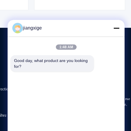
ndement de
de durabilité. Comprend des pièces
 Compatible
remplaçables, une garantie d'un an et des
t SFP-550.
options personnalisées.
jiangxige
1:48 AM
CONTACTEZ-NOUS
Good day, what product are you looking 
for?
86-755-29031019
8:30-18:00
sales03@clxfiber.com
rection de
Bâtiment C, route de No.42 Gongye, ruelle de Xinerhong, rue
de Shajing, Bao “un secteur, Shenzhen, Guangdong, Chine,
518125
ibre