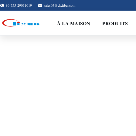
86-755-29031019
sales03@clxfiber.com
À LA MAISON
PRODUITS