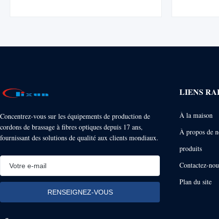
avec les machines CLX-02E et SFP-550. Offre
d'inserti
d'excellentes performances IL/RL avec une
100 % au p
garantie d'un an.
pour 
LIENS RA
À la maison
Concentrez-vous sur les équipements de production de
cordons de brassage à fibres optiques depuis 17 ans,
À propos de n
fournissant des solutions de qualité aux clients mondiaux.
produits
Contactez-nou
Plan du site