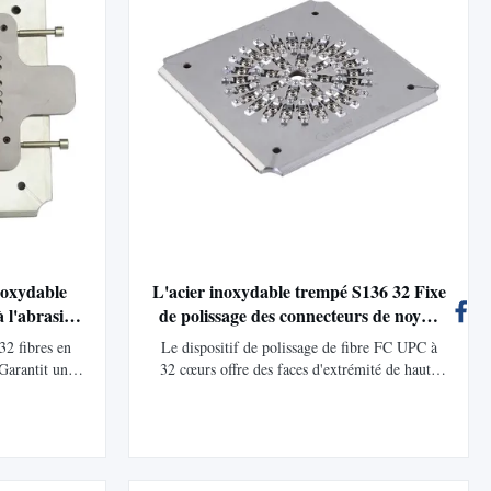
inoxydable
L'acier inoxydable trempé S136 32 Fixe
à l'abrasion
de polissage des connecteurs de noyau
pour les faces finies polies de haute
32 fibres en
Le dispositif de polissage de fibre FC UPC à
qualité
Garantit un
32 cœurs offre des faces d'extrémité de haute
qualité avec
qualité avec une perte d'insertion ≤ 0,20 dB et
bles taux de
une perte de retour ≥ 55 dB. Fabriqué en acier
age/démontage
inoxydable trempé pour plus de durabilité, il
 l'usure et
polit 32 connecteurs par cycle avec un
laçables pour
rendement au premier passage de 98 à 100 %.