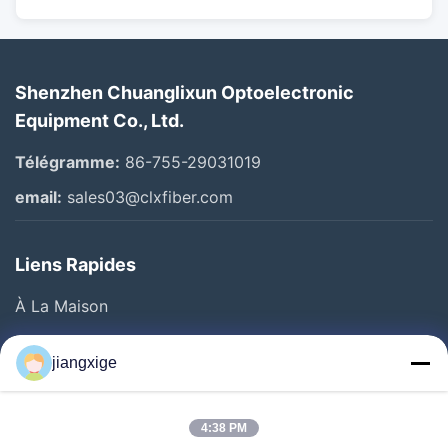
Shenzhen Chuanglixun Optoelectronic
Equipment Co., Ltd.
Télégramme:
86-755-29031019
email:
sales03@clxfiber.com
Liens Rapides
À La Maison
Produits
jiangxige
À Propos De Nous
Visite De L'usine
4:38 PM
Contrôle De La Qualité