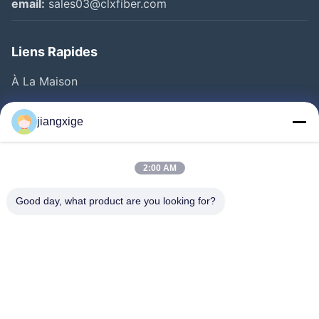
email:
sales03@clxfiber.com
Liens Rapides
À La Maison
Produits
jiangxige
À Propos De Nous
Visite De L'usine
2:00 AM
Contrôle De La Qualité
Good day, what product are you looking for?
Nous Contacter
Nouvelles
Les Affaires
Le Blog