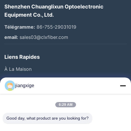
Shenzhen Chuanglixun Optoelectronic
Equipment Co., Ltd.
Télégramme:
86-755-29031019
email:
sales03@clxfiber.com
Liens Rapides
À La Maison
Produits
jiangxige
À Propos De Nous
Visite De L'usine
6:29 AM
Contrôle De La Qualité
Good day, what product are you looking for?
Nous Contacter
Nouvelles