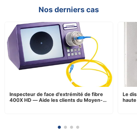
Nos derniers cas
Inspecteur de face d'extrémité de fibre
Le dis
400X HD — Aide les clients du Moyen-
haute 
Orient à réduire les plaintes après-vente
afric
de 80 %
l'effi