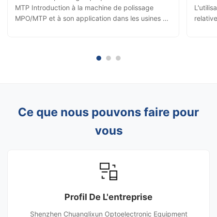
MTP Introduction à la machine de polissage
L'utili
MPO/MTP et à son application dans les usines de
relativ
cordons de brassage MPO 1. Introduction de la
étapes 
machine à polir MPO/MTP La machine de
Prépara
polissage MPO/MTP est un équipement
optique
automatique de haute précision spécialement ...
abrasif
Ce que nous pouvons faire pour
vous
Profil De L'entreprise
Shenzhen Chuanglixun Optoelectronic Equipment