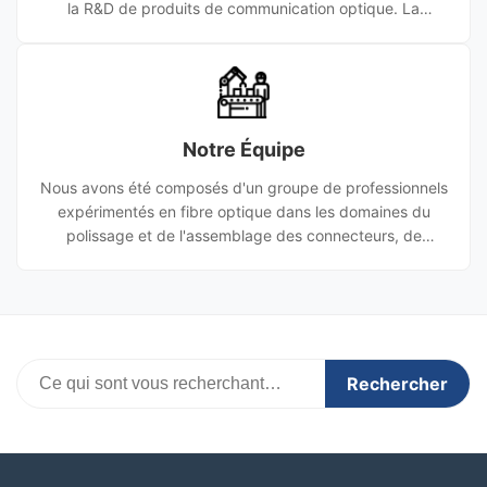
la R&D de produits de communication optique. La
satisfaction du client est notre quête éternelle, nous
sommes impatients de travailler avec vous pour créer
ensemble la brillance.
Notre Équipe
Nous avons été composés d'un groupe de professionnels
expérimentés en fibre optique dans les domaines du
polissage et de l'assemblage des connecteurs, de
l'installation en dehors de l'usine, du système de
transmission, de la datacom, du CATV et des tests.Nous
pouvons fournir non seulement des produits, mais aussi
des services techniques et un soutien à la R & D.
Rechercher