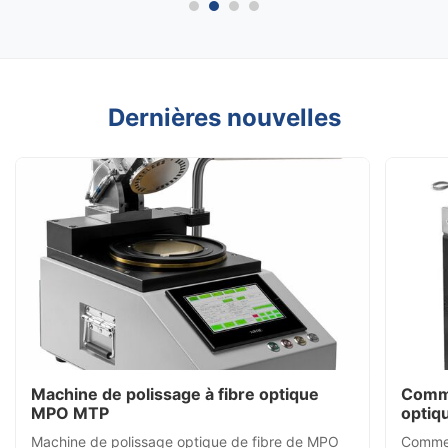
Dernières nouvelles
Machine de polissage à fibre optique
Commen
MPO MTP
optiq
Machine de polissage optique de fibre de MPO
Comment