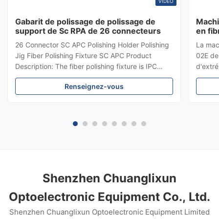
VIDEO
Gabarit de polissage de polissage de
Machi
support de Sc RPA de 26 connecteurs
en fi
et 36
26 Connector SC APC Polishing Holder Polishing
La mac
98% d
Jig Fiber Polishing Fixture SC APC Product
02E de 
Description: The fiber polishing fixture is IPC
d'extr
Structure, Independent compression of each
d'inser
Renseignez-vous
connector. The fiber polishing fixture pass rate
dB. Tra
with Interference> = 98% (100% Typical,
SC/FC
according to IEC), This fiber ...
de pre
technol
réglabl
inoxyd
Shenzhen Chuanglixun
Optoelectronic Equipment Co., Ltd.
Shenzhen Chuanglixun Optoelectronic Equipment Limited