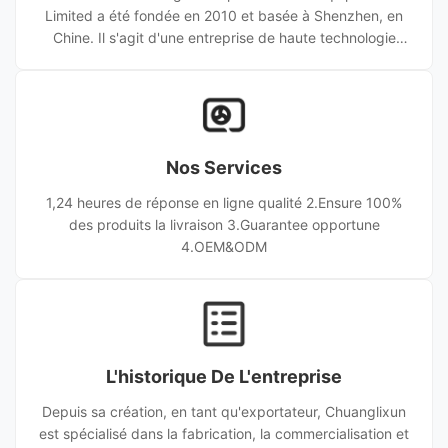
Limited a été fondée en 2010 et basée à Shenzhen, en
Chine. Il s'agit d'une entreprise de haute technologie
innovante et indépendante intégrant la R&D, la
production, la vente et le service pour les équipements
de production de connecteurs à fibres optiques. Avec 17
ans d'expertise, nous fournissons à nos clients du monde
entier des équipements hautes performances et des
Nos Services
solutions sur mesure, gagnant une confiance à long
terme grâce à
1,24 heures de réponse en ligne qualité 2.Ensure 100%
des produits la livraison 3.Guarantee opportune
4.OEM&ODM
L'historique De L'entreprise
Depuis sa création, en tant qu'exportateur, Chuanglixun
est spécialisé dans la fabrication, la commercialisation et