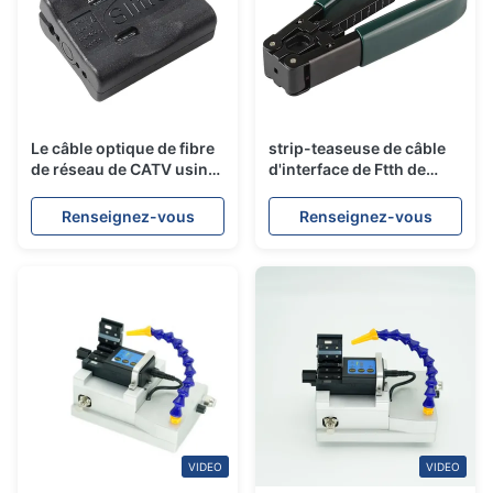
Le câble optique de fibre
strip-teaseuse de câble
de réseau de CATV usine
d'interface de Ftth de
le coupe-tubes
tampon de pinces d'outils
longitudinal de tampon
de câble optique de fibre
Renseignez-vous
Renseignez-vous
de fibre
de veste de longueur de
115mm
VIDEO
VIDEO