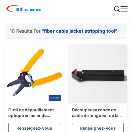
10 Results For
"fiber cable jacket stripping tool"
VIDEO
Outil de dépouillement
Découpeuse ronde de
optique en acier du
câble de longueur de la
coupe-tubes 171mm de
découpeuse 136mm de
fibre de longueur de fibre
veste de câble optique de
Renseignez-vous
Renseignez-vous