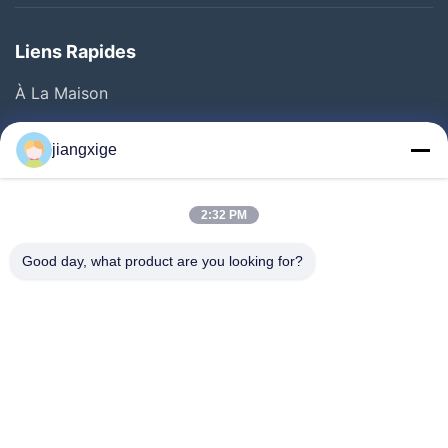
Liens Rapides
À La Maison
Produits
jiangxige
À Propos De Nous
Visite De L'usine
2:32 PM
Contrôle De La Qualité
Good day, what product are you looking for?
Nous Contacter
Nouvelles
Les Affaires
Le Blog
Follow Us