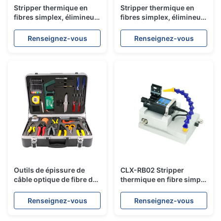
Stripper thermique en
Stripper thermique en
fibres simplex, élimineur
fibres simplex, élimineur
de chaussettes chaudes,
de chaussettes chaudes,
ruban, stripper en fibres
ruban, stripper en fibres
Renseignez-vous
Renseignez-vous
intégré
intégré
Outils de épissure de
CLX-RB02 Stripper
câble optique de fibre de
thermique en fibre simple
fusion
en acier inoxydable avec
quatre réglages de
Renseignez-vous
Renseignez-vous
température et
conception compacte