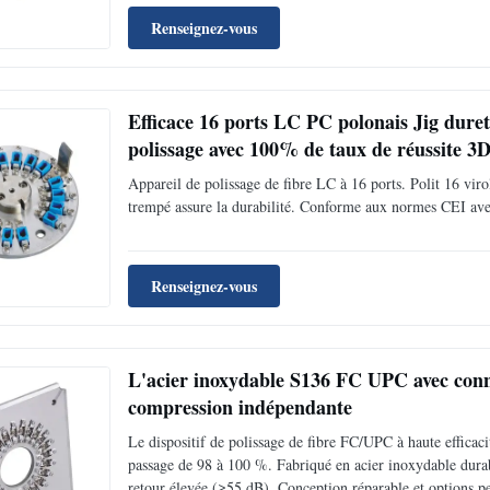
Renseignez-vous
Efficace 16 ports LC PC polonais Jig dureté
polissage avec 100% de taux de réussite 3
Appareil de polissage de fibre LC à 16 ports. Polit 16 vir
trempé assure la durabilité. Conforme aux normes CEI avec
Renseignez-vous
L'acier inoxydable S136 FC UPC avec conne
compression indépendante
Le dispositif de polissage de fibre FC/UPC à haute efficac
passage de 98 à 100 %. Fabriqué en acier inoxydable durable
retour élevée (≥55 dB). Conception réparable et options pe