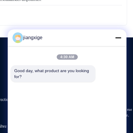
jiangxige
4:30 AM
CONTACTEZ-NOUS
Good day, what product are you looking 
for?
86-755-29031019
8:30-18:00
sales03@clxfiber.com
rection de
Bâtiment C, route de No.42 Gongye, ruelle de Xinerhong, rue
de Shajing, Bao “un secteur, Shenzhen, Guangdong, Chine,
518125
ibre