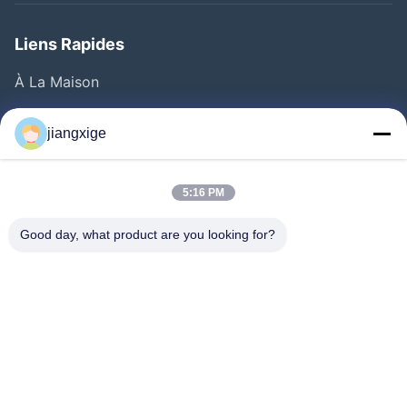
Liens Rapides
À La Maison
Produits
jiangxige
À Propos De Nous
Visite De L'usine
5:16 PM
Contrôle De La Qualité
Good day, what product are you looking for?
Nous Contacter
Nouvelles
Les Affaires
Le Blog
Follow Us