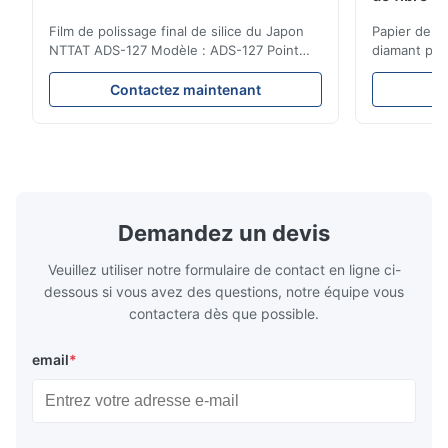
Film de polissage final de silice du Japon
Papier de po
NTTAT ADS-127 Modèle : ADS-127 Point
diamant pou
d'origine : Le Japon Détail rapide
correction d
●particules Égal-pulvérisées sur la surface
Caractéristi
Contactez maintenant
C
enduite ●Bons intensité et flexility,
fibre optiqu
appropriés au polissage sur différentes
particules a
facettes ●Approprié au polissage avec le
flexibilité.
milieu sec, de l'eau ...
polissage.4.
Demandez un devis
Veuillez utiliser notre formulaire de contact en ligne ci-
dessous si vous avez des questions, notre équipe vous
contactera dès que possible.
email
*