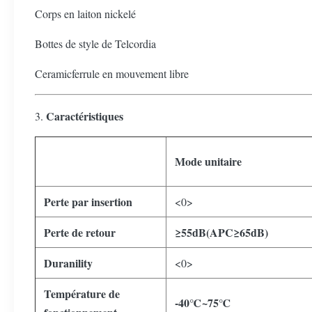
Corps en laiton nickelé
Bottes de style de Telcordia
Ceramicferrule en mouvement libre
Caractéristiques
3.
Mode unitaire
Perte par insertion
<0>
Perte de retour
≥55dB(APC≥65dB)
Duranility
<0>
Température de
-40℃~75℃