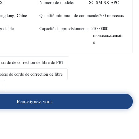
X
Numéro de modèle:
SC-SM-SX-APC
angdong, Chine
Quantité minimum de commande:
200 morceaux
ociable
Capacité d'approvisionnement:
1000000
morceaux/semain
e
 corde de correction de fibre de PBT
écis de corde de correction de fibre
T
R
e
n
s
e
i
g
n
e
z
-
v
o
u
s