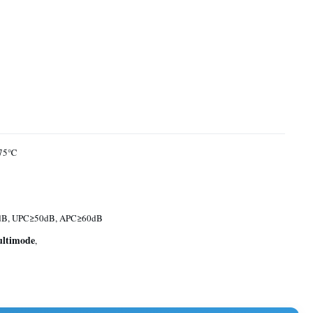
75℃
B, UPC≥50dB, APC≥60dB
ultimode
,