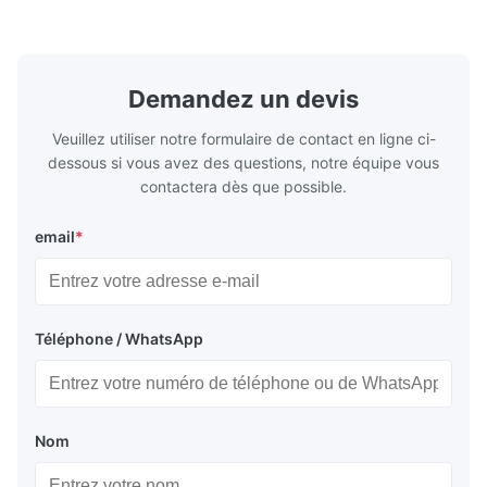
facettes ●Approprié au polissage avec le
flexibilité.
milieu sec, de l'eau ...
polissage.4.
Demandez un devis
Veuillez utiliser notre formulaire de contact en ligne ci-
dessous si vous avez des questions, notre équipe vous
contactera dès que possible.
email
*
Téléphone / WhatsApp
Nom