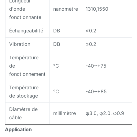
Longueur
d'onde
nanomètre
1310,1550
fonctionnante
Échangeabilité
DB
≤0.2
Vibration
DB
≤0.2
Température
de
℃
-40~+75
fonctionnement
Température
℃
-40~+85
de stockage
Diamètre de
millimètre
φ3.0, φ2.0, φ0.9
câble
Application