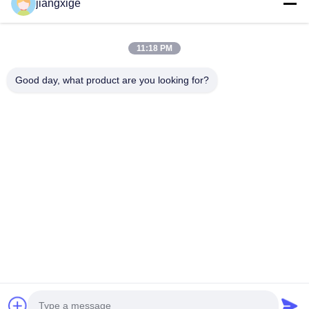
jiangxige
À Propos De Nous
Visite De L'usine
11:18 PM
Contrôle De La Qualité
Good day, what product are you looking for?
Nous Contacter
Nouvelles
Les Affaires
Le Blog
Follow Us
©2021- Shenzhen Chuanglixun Optoelectronic Equipment Co., Ltd.. Tous
les droits réservés