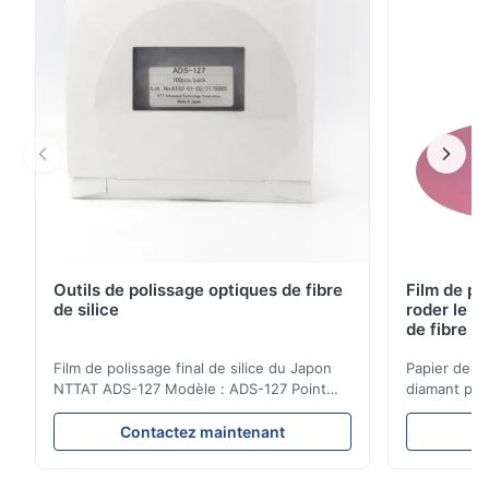
appliqué dans la fibre et la jonction de câble. Elles
sont très ...
Outils de polissage optiques de fibre
Film de po
de silice
roder le c
de fibre o
Film de polissage final de silice du Japon
Papier de po
NTTAT ADS-127 Modèle : ADS-127 Point
diamant pou
d'origine : Le Japon Détail rapide
correction d
●particules Égal-pulvérisées sur la surface
Caractéristi
Contactez maintenant
C
enduite ●Bons intensité et flexility,
fibre optiqu
appropriés au polissage sur différentes
particules a