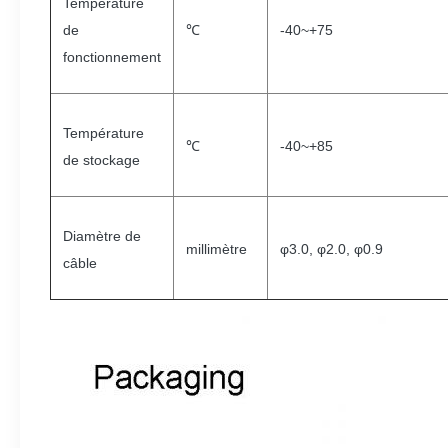
Température
de
℃
-40~+75
fonctionnement
Température
℃
-40~+85
de stockage
Diamètre de
millimètre
φ3.0, φ2.0, φ0.9
câble