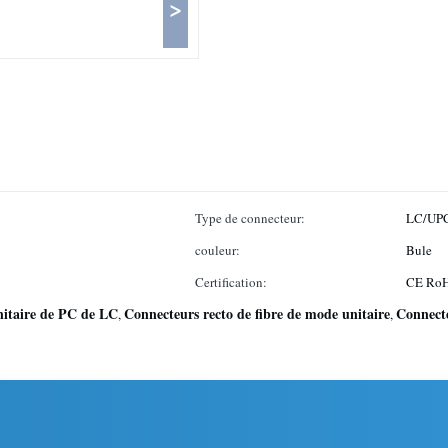
>
Type de connecteur:
LC/UPC
couleur:
Bule
Certification:
CE Ro
nitaire de PC de LC
Connecteurs recto de fibre de mode unitaire
Connecte
,
,