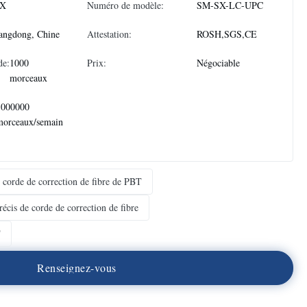
X
Numéro de modèle:
SM-SX-LC-UPC
angdong, Chine
Attestation:
ROSH,SGS,CE
de:
1000
Prix:
Négociable
morceaux
1000000
morceaux/semain
 corde de correction de fibre de PBT
écis de corde de correction de fibre
T
R
e
n
s
e
i
g
n
e
z
-
v
o
u
s