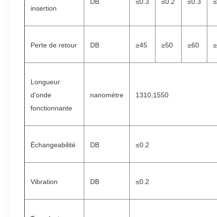
DB
≤0.3
≤0.2
≤0.3
≤
insertion
Perte de retour
DB
≥45
≥50
≥60
≥
Longueur
d'onde
nanomètre
1310,1550
fonctionnante
Échangeabilité
DB
≤0.2
Vibration
DB
≤0.2