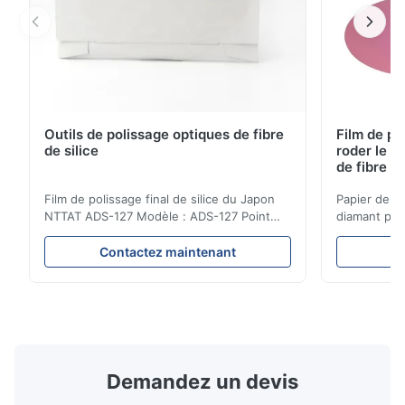
Outils de polissage optiques de fibre
Film de po
de silice
roder le c
de fibre o
Film de polissage final de silice du Japon
Papier de po
NTTAT ADS-127 Modèle : ADS-127 Point
diamant pou
d'origine : Le Japon Détail rapide
correction d
●particules Égal-pulvérisées sur la surface
Caractéristi
Contactez maintenant
C
enduite ●Bons intensité et flexility,
fibre optiqu
appropriés au polissage sur différentes
particules a
facettes ●Approprié au polissage avec le
flexibilité.
milieu sec, de l'eau ...
polissage.4.
Demandez un devis