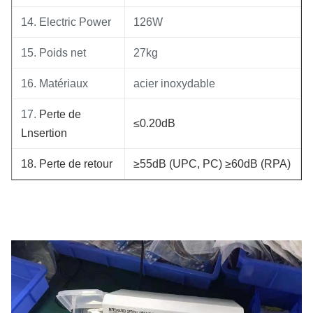
14. Electric Power
126W
15. Poids net
27kg
16. Matériaux
acier inoxydable
17.
Perte de
≤0.20dB
Lnsertion
18. Perte de retour
≥55dB (UPC, PC) ≥60dB (RPA)